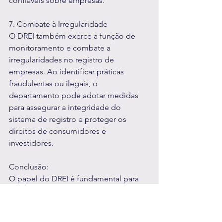
confiáveis sobre empresas.
7. Combate à Irregularidade
O DREI também exerce a função de 
monitoramento e combate a 
irregularidades no registro de 
empresas. Ao identificar práticas 
fraudulentas ou ilegais, o 
departamento pode adotar medidas 
para assegurar a integridade do 
sistema de registro e proteger os 
direitos de consumidores e 
investidores.
Conclusão: 
O papel do DREI é fundamental para 
garantir a uniformidade, a legalidade e 
a eficiência nos registros empresariais 
em todo o Brasil. Sua atuação contribui 